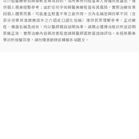
以介紹醫療新知與衛教宣導為目的，站內案例均經當事人授權同意露出，僅
供個人親身經驗參考；由於任何手術與醫美療程皆有其風險，實際治療效果
因個人體質而異，可能產生輕重不等之副作用。文內名稱若與仿單不同（含
部分仿單核准適應症外之介紹或口語化俗稱）僅供民眾理解參考，正式療
程、儀器名稱及成效，均以醫師親自說明為準。請務必選擇合格診所並認明
原廠正貨，實際治療內容與改善程度請與醫師面對面諮詢評估。未經新願美
學診所授權同意，請勿隨意節錄或轉載本站圖文。