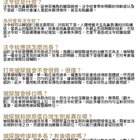
法令紋是什麼？
法令紋是在鼻翼兩側，延伸至嘴角的皺摺線條。法令紋會帶來明顯的年齡感以及
下垂感，同時也會讓人看起來顯得憔悴，甚至有點嚴肅。
為何會有法令紋？
法令紋可以歸因於2個主要原因：凹陷和下垂。人體骨骼天生有鼻唇溝的凹陷構
造，當其上的脂肪流失後，就會造成鼻基底凹陷，外觀上形成明顯的陰影，也就
是法令紋。而皮膚隨著年紀增加，逐漸喪失彈性，也會下垂造成法令紋皺摺變
深。
法令紋應該怎麼改善？
由於法令紋是體積流失造成之凹陷，推薦以玻尿酸填充的治療方式為主，玻尿酸
是一種安全且常見的填充劑，效果立即明顯；而如果下垂情形嚴重，也可考慮電
音波或埋線拉提輔助。
打完玻尿酸會不會很假、很僵？
如果玻尿酸在淺層，單一點位填充過多，確實有可能會造成塊狀假體感。然而透
過多點位、多層次、均勻的注射手法，讓玻尿酸能和組織融合，是可以避免僵硬
感的。此外，選用較爲柔軟有彈性的動態玻尿酸，也能有效防止塊狀異物感。
玻尿酸會移位嗎？
由於法令紋附近有許多肌肉拉扯，若在法令紋深層做大量填充，蘋果肌（顴大
肌）可能會將玻尿酸往上拉，反倒使法令紋更深。因此多層次的均勻注射就特別
重要，能夠避免玻尿酸整團移位。
玻尿酸和膠原蛋白增生劑差異在哪？
玻尿酸擁有立即的填充效果，而膠原蛋白增生劑則需要時間慢慢生長，兩者並沒
有絕對好壞之分，而是根據治療層次與部位，可以進行選擇或者協同使用。
玻尿酸修復期多長？有後遺症嗎？