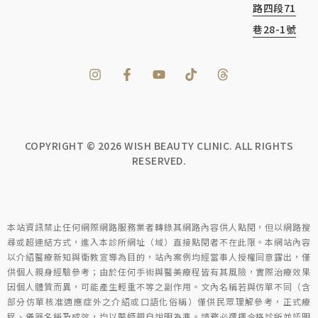
路四段71
巷28-1號
COPYRIGHT ©
2026
WISH BEAUTY CLINIC. ALL RIGHTS
RESERVED.
本站資訊禁止任何網際網路服務業者轉錄其網路內容供人點閱，但以網路搜
尋或超連結方式，進入本診所網址（域）直接點閱者不在此限。本網站內容
以介紹醫療新知與衛教宣導為目的，站內案例均經當事人授權同意露出，僅
供個人親身經驗參考；由於任何手術與醫美療程皆有其風險，實際治療效果
因個人體質而異，可能產生輕重不等之副作用。文內名稱若與仿單不同（含
部分仿單核准適應症外之介紹或口語化俗稱）僅供民眾理解參考，正式療
程、儀器名稱及成效，均以醫師親自說明為準。請務必選擇合格診所並認明