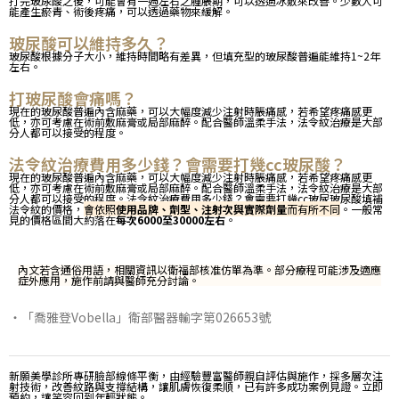
打完玻尿酸之後，可能會有一週左右之腫脹期，可以透過冰敷來改善。少數人可
能產生瘀青、術後疼痛，可以透過藥物來緩解。
玻尿酸可以維持多久？
玻尿酸根據分子大小，維持時間略有差異，但填充型的玻尿酸普遍能維持1~2年
左右。
打玻尿酸會痛嗎？
現在的玻尿酸普遍內含麻藥，可以大幅度減少注射時脹痛感，若希望疼痛感更
低，亦可考慮在術前敷麻膏或局部麻醉。配合醫師溫柔手法，法令紋治療是大部
分人都可以接受的程度。
法令紋治療費用多少錢？會需要打幾cc玻尿酸？
現在的玻尿酸普遍內含麻藥，可以大幅度減少注射時脹痛感，若希望疼痛感更
低，亦可考慮在術前敷麻膏或局部麻醉。配合醫師溫柔手法，法令紋治療是大部
分人都可以接受的程度。法令紋治療費用多少錢？會需要打幾cc玻尿玻尿酸填補
法令紋的價格，
會依照
使用品牌、劑型、注射次與實際劑量
而有所不同
。一般常
見的價格區間大約落在
每次6000至30000左右
。
內文若含通俗用語，相關資訊以衛福部核准仿單為準。部分療程可能涉及適應
症外應用，施作前請與醫師充分討論。
・
「喬雅登Vobella」衛部醫器輸字第026653號
新願美學診所專研臉部線條平衡，由經驗豐富醫師親自評估與施作，採多層次注
射技術，改善紋路與支撐結構，讓肌膚恢復柔順，已有許多成功案例見證。立即
預約，讓笑容回到年輕狀態。