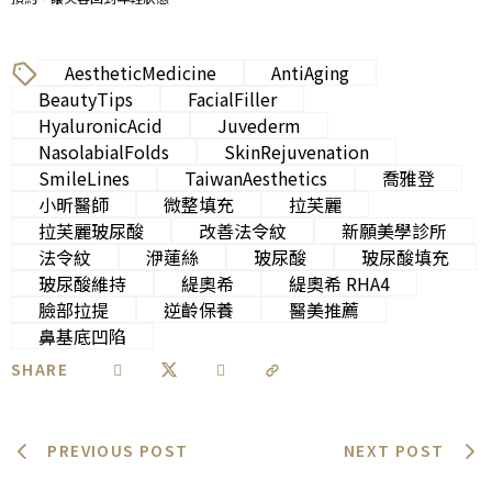
AestheticMedicine
AntiAging
BeautyTips
FacialFiller
HyaluronicAcid
Juvederm
NasolabialFolds
SkinRejuvenation
SmileLines
TaiwanAesthetics
喬雅登
小昕醫師
微整填充
拉芙麗
拉芙麗玻尿酸
改善法令紋
新願美學診所
法令紋
洢蓮絲
玻尿酸
玻尿酸填充
玻尿酸維持
緹奧希
緹奧希 RHA4
臉部拉提
逆齡保養
醫美推薦
鼻基底凹陷
SHARE
PREVIOUS POST
NEXT POST