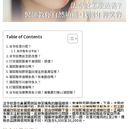
Table of Contents
法令紋是什麼？
為何會有法令紋？
法令紋應該怎麼改善？
打完玻尿酸會不會很假、很僵？
玻尿酸會移位嗎？
玻尿酸和膠原蛋白增生劑差異在哪？
玻尿酸修復期多長？有後遺症嗎？
玻尿酸可以維持多久？
打玻尿酸會痛嗎？
法令紋治療費用多少錢？會需要打幾cc玻尿酸？
法令紋是在鼻翼兩側延伸至嘴角的皺摺線條，會讓臉部顯得疲憊、下垂。主要成
因包含骨架結構凹陷、脂肪流失與皮膚鬆弛。
治療上以玻尿酸注射為主，可立即
填補凹陷並支撐皮膚結構；若合併明顯下垂，可搭配電音波或埋線拉提。
正確的
多層次注射玻尿酸，能避免僵硬與移位問題，選用柔軟型玻尿酸能保留自然表
情。治療過程疼痛感輕微、腫脹修復期約數天至一週，效果可維持約1至2年。價
格依品牌與使用劑量不同，約落在6,000至30,000元。