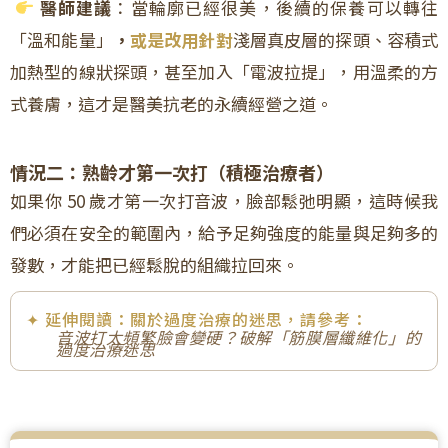
醫師建議
：當輪廓已經很美，後續的保養可以轉往
「溫和能量」
，
或是改用針對
淺層真皮層的探頭、容積式
加熱型的線狀探頭，甚至加入「電波拉提」，用溫柔的方
式養膚，這才是醫美抗老的永續經營之道。
情況二：熟齡才第一次打（積極治療者）
如果你 50 歲才第一次打音波，臉部鬆弛明顯，這時候我
們必須在安全的範圍內，給予足夠強度的能量與足夠多的
發數，才能把已經鬆脫的組織拉回來。
✦ 延伸閱讀：關於過度治療的迷思，請參考：
音波打太頻繁臉會變硬？破解「筋膜層纖維化」的
過度治療迷思