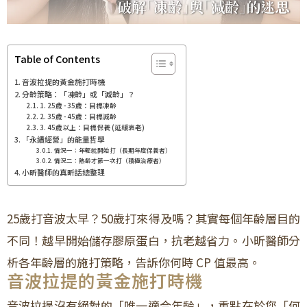
Table of Contents
音波拉提的黃金施打時機
分齡策略：「凍齡」或「減齡」？
1. 25歲 - 35歲：目標凍齡
2. 35歲 - 45歲：目標減齡
3. 45歲以上：目標保養 (延緩衰老)
「永續經營」的能量哲學
情況一：年輕就開始打（長期年度保養者）
情況二：熟齡才第一次打（積極治療者）
小昕醫師的真昕話總整理
25歲打音波太早？50歲打來得及嗎？其實每個年齡層目的
不同！越早開始儲存膠原蛋白，抗老越省力。小昕醫師分
析各年齡層的施打策略，告訴你何時 CP 值最高。
音波拉提的黃金施打時機
音波拉提沒有絕對的「唯一適合年齡」，重點在於您「何