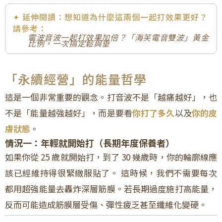
✦ 延伸閱讀：想知道為什麼這兩個一起打效果更好？
請參考：
電波音波一起打效果加倍？「海芙電音雙波」黃金
比例，一次搞定鬆與垂
「永續經營」的能量哲學
這是一個非常重要的觀念。打音波不是「越痛越好」，也
不是「能量越強越好」，而是要看
你打了多久
以及
你的皮
膚狀態
。
情況一：年輕就開始打（長期年度保養者）
如果你從 25 歲就開始打，到了 30 幾歲時，你的輪廓線應
該已經維持得很緊緻服貼了。 這時候，我們不需要每次
都用超強能量去轟炸深層筋膜。若長期過度施打高能量，
反而可能造成筋膜層受傷、彈性疲乏甚至纖維化變硬。