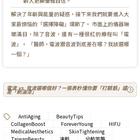
齡人更顯優雅自信。
解決了年齡與能量的疑惑，接下來我們就要進入大
家最煩惱的「選擇障礙」環節了。 市面上的儀器琳
瑯滿目，除了音波，還有一種很紅的療程叫「電
波」。 「醫師，電波跟音波到底差在哪？我該選哪
一個？」
電波 vs. 音波選哪個好？一張表秒懂你要「打鋼筋」還
是「刷油漆」
AntiAging
BeautyTips
CollagenBoost
ForeverYoung
HIFU
MedicalAesthetics
SkinTightening
TaiwanBeauty
凍齡
分齡策略