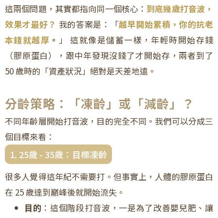
這兩個問題，其實都指向同一個核心：
到底幾歲打音波，
效果才最好？
我的答案是：「
越早開始累積，你的抗老
本錢就越厚
。
」 這就像是儲蓄一樣，年輕時開始存錢
（膠原蛋白），跟中年發現沒錢了才開始存，兩者到了
50 歲時的「資產狀況」絕對是天差地遠。
分齡策略：「凍齡」或「減齡」？
不同年齡層開始打音波，目的完全不同。我們可以分成三
個目標來看：
1. 25歲 - 35歲：目標凍齡
很多人覺得這年紀不需要打。但事實上，人體的膠原蛋白
在 25 歲達到巔峰後就開始流失。
目的
：這個階段打音波，一是為了改善嬰兒肥、讓