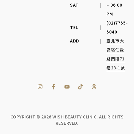
SAT
|
– 06:00
PM
(02)7755-
TEL
|
5040
ADD
|
臺北市大
安區仁愛
路四段71
巷28-1號
COPYRIGHT ©
2026
WISH BEAUTY CLINIC. ALL RIGHTS
RESERVED.