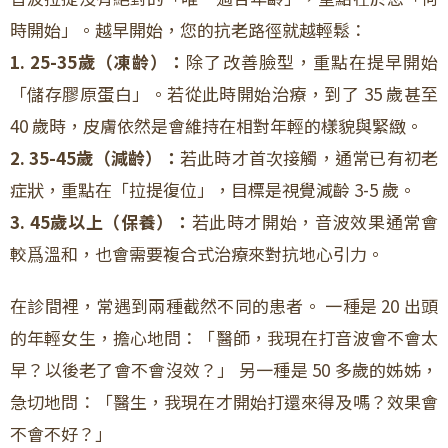
時開始」。越早開始，您的抗老路徑就越輕鬆：
1. 25-35歲（凍齡）
：
除了改善臉型，重點在提早開始
「儲存膠原蛋白」。若從此時開始治療，到了 35 歲甚至
40 歲時，皮膚依然是會維持在相對年輕的樣貌與緊緻。
2. 35-45歲（減齡）
：
若此時才首次接觸，通常已有初老
症狀，重點在「拉提復位」，目標是視覺減齡 3-5 歲。
3. 45歲以上（保養）：
若此時才開始，音波效果通常會
較爲溫和，也會需要複合式治療來對抗地心引力。
在診間裡，常遇到兩種截然不同的患者。 一種是 20 出頭
的年輕女生，擔心地問：「醫師，我現在打音波會不會太
早？以後老了會不會沒效？」 另一種是 50 多歲的姊姊，
急切地問：「醫生，我現在才開始打還來得及嗎？效果會
不會不好？」